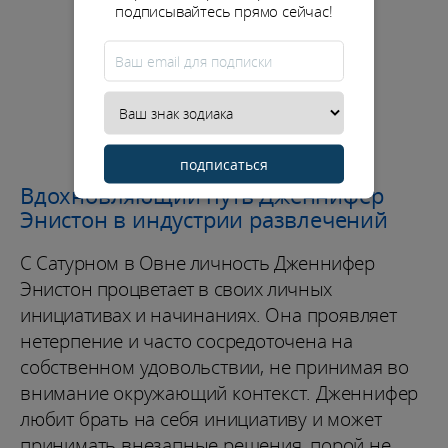
подписывайтесь прямо сейчас!
подписаться
Вдохновляющий путь Дженнифер
Энистон в индустрии развлечений
С Сатурном в Овне личность Дженнифер
Энистон процветает в своих личных
инициативах и начинаниях. Она проявляет
нетерпение и часто сосредоточена на
собственном удовольствии, не принимая во
внимание окружающий контекст. Дженнифер
любит брать на себя инициативу и может
принимать внезапные решения, порой не