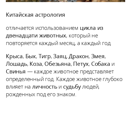
Китайская астрология
отличается использованием
цикла из
двенадцати животных
, который не
повторяется каждый месяц, а каждый год.
Крыса
,
Бык
,
Тигр
,
Заяц
,
Дракон
,
Змея
,
Лошадь
,
Коза
,
Обезьяна
,
Петух
,
Собака
и
Свинья
— каждое животное представляет
определенный год. Каждое животное глубоко
влияет на
личность
и
судьбу
людей,
рожденных под его знаком.