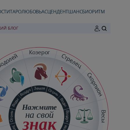
ОСТИ
ТАРО
ЛЮБОВЬ
АСЦЕНДЕНТ
ШАНС
БИОРИТМ
КИЙ БЛОГ
ПОИСК
Козерог
одолей
Стрелец
Скорпион
Земля
Воздух
Огонь
Воды
Воды
Нажмите
на свой
Весы
Воздух
Огонь
знак
Земля
Земля