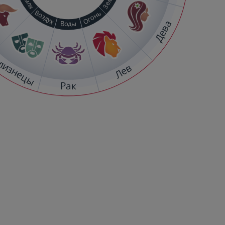
Воздух
Огонь
Дева
Воды
лизнецы
Лев
Рак