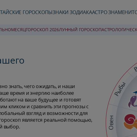
ТАЙСКИЕ ГОРОСКОПЫ
ЗНАКИ ЗОДИАКА
АСТРО ЗНАМЕНИТ
ЛЬНО
MЕСЯЦ
ГОРОСКОП 2026
ЛУННЫЙ ГОРОСКОП
AСТРОЛОГИЧЕС
вашего
В
Рыбы
зно знать, чего ожидать, и наши
ваше время и энергию наиболее
ботают на ваше будущее и готовят
ним кликом и сравнить эти прогнозы с
глобальный взгляд и возможности для
Овен
 гороскоп является реальной помощью,
й выбор.