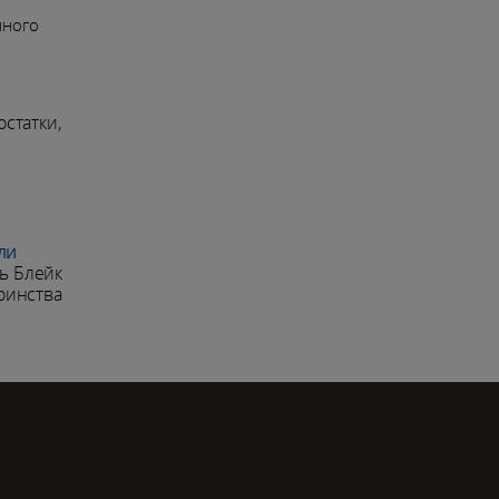
много
остатки,
ли
ь Блейк
оинства