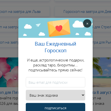
скоп на завтра для Льва
Гороскоп на завтра для Де
×
п на завтра для Скорпиона
Гороскоп на завтра для Стре
оп на завтра для Водолея
Гороскоп на завтра для Ры
Ваш Ежедневный
Гороскоп
И еще, астрологические подарки,
расклад таро, биоритмы...
подписывайтесь прямо сейчас!
п для Пятница 7 август
Гороскоп для Суббота 8 авгус
2026
-
знайте гороскоп на
Узнайте гороскоп на
026 для вашего знака
08/08/2026 для вашего знака
подписаться
зодиака