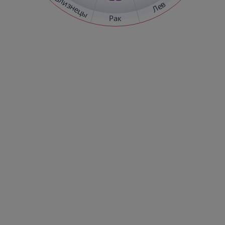
Близнецы
Лев
Рак