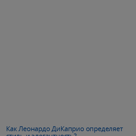
Как Леонардо ДиКаприо определяет
стиль и элегантность?