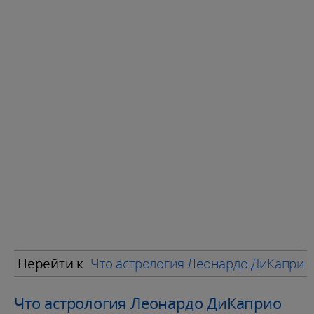
Перейти к
Что астрология Леонардо ДиКаприо 
Что астрология Леонардо ДиКаприо