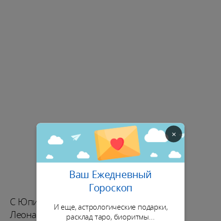
×
Ваш Ежедневный
Гороскоп
С Юпитером в Рыбах, личностный рост
И еще, астрологические подарки,
Леонардо ДиКаприо регулируется его
расклад таро, биоритмы...