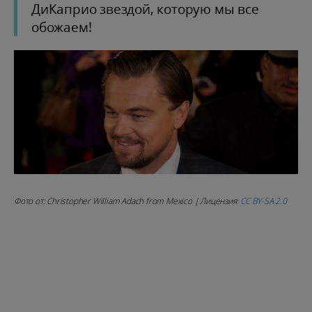
ДиКаприо звездой, которую мы все
обожаем!
Фото от: Christopher William Adach from Mexico | Лицензия:
CC BY-SA 2.0