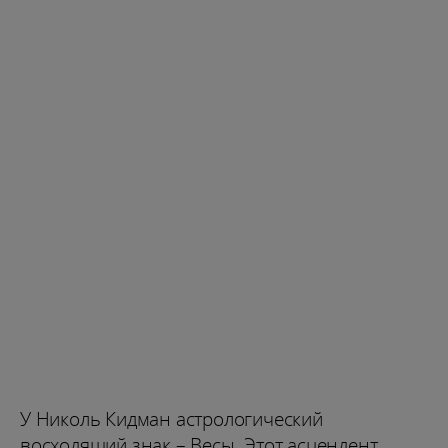
У Николь Кидман астрологический
восходящий знак – Весы. Этот асцендент