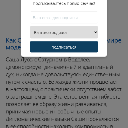
подписывайтесь прямо сейчас!
Как Саша Лусс стала известной в мире
моделинга?
подписаться
Саша Лусс, с Сатурном в Водолее,
демонстрирует динамичный и адаптивный
дух, никогда не довольствуясь единственным
путем к счастью. Её жажда жизни процветает
в настоящем, с практически отсутствием забот
о завтрашнем дне. Эта естественная гибкость
позволяет её образу жизни развиваться,
принимая новые и необычные опыты.
Дипломатические навыки Саши проявляются
в её способности находить компромиссы в