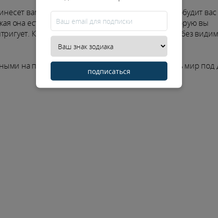
несет вам тот самый недостающий штрих. Это побудит вас
ая она есть. Это приведет вас к той мудрости, которую вы
игует. Кроме того, это заполнит ту скуку, которая без види
ми на поиске счастья. Это позволит вам увидеть мир под
подписаться