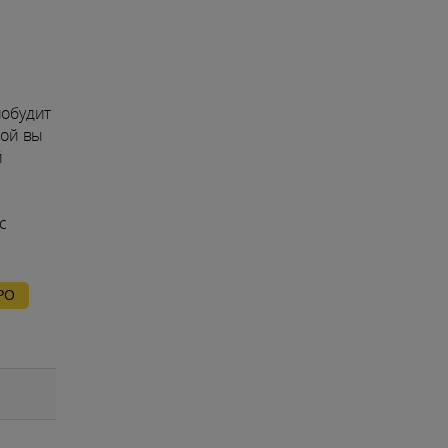
побудит
рой вы
й
с
РО