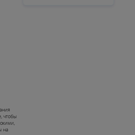
вания
, чтобы
окими,
ы на