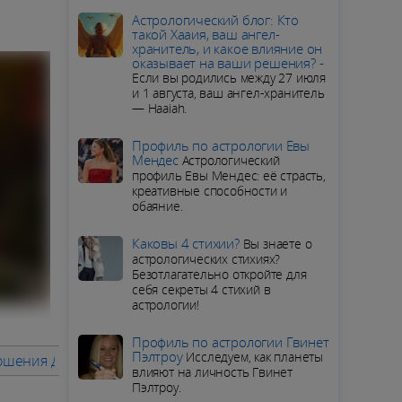
Aстрологический блог: Кто
такой Хааия, ваш ангел-
хранитель, и какое влияние он
оказывает на ваши решения? -
Если вы родились между 27 июля
и 1 августа, ваш ангел-хранитель
— Haaiah.
Профиль по астрологии Евы
Мендес
Астрологический
профиль Евы Мендес: её страсть,
креативные способности и
обаяние.
Каковы 4 стихии?
Вы знаете о
астрологических стихиях?
Безотлагательно откройте для
себя секреты 4 стихий в
астрологии!
Профиль по астрологии Гвинет
Пэлтроу
Исследуем, как планеты
шения Дракона с друзьями в 2025 году Дракона
Семейная 
влияют на личность Гвинет
Пэлтроу.