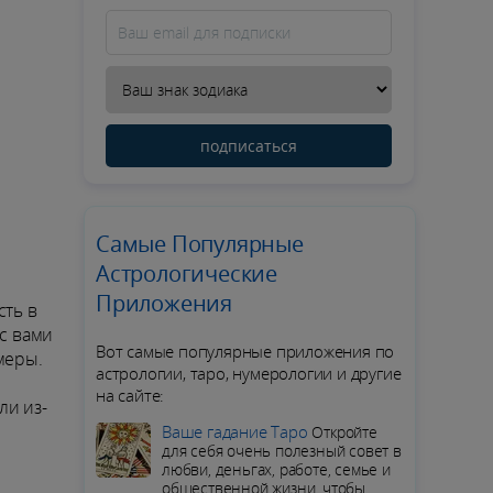
подписаться
Самые Популярные
Астрологические
Приложения
сть в
 с вами
Вот самые популярные приложения по
меры.
астрологии, таро, нумерологии и другие
на сайте:
ли из-
Ваше гадание Таро
Откройте
для себя очень полезный совет в
любви, деньгах, работе, семье и
общественной жизни, чтобы