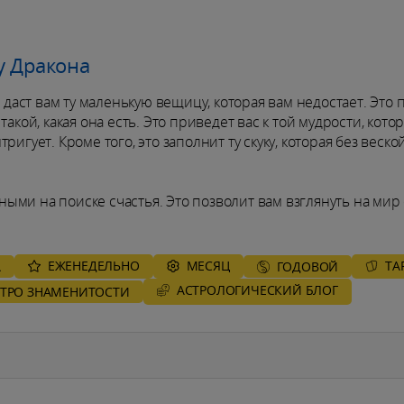
у Дракона
аст вам ту маленькую вещицу, которая вам недостает. Это 
акой, какая она есть. Это приведет вас к той мудрости, кото
игует. Кроме того, это заполнит ту скуку, которая без веско
ми на поиске счастья. Это позволит вам взглянуть на мир 
ЕЖЕНЕДЕЛЬНО
MЕСЯЦ
ТА
А
ГОДОВОЙ
AСТРОЛОГИЧЕСКИЙ БЛОГ
СТРО ЗНАМЕНИТОСТИ