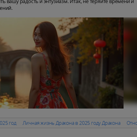
ть вашу радость и энтузиазм. Итак, не теряйте времени и
ений.
025 год
Личная жизнь Дракона в 2025 году Дракона
Отно