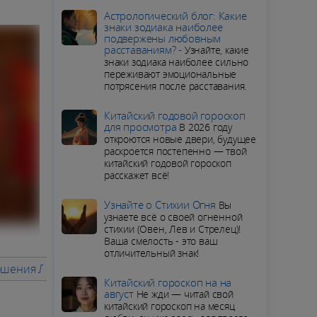
Aстрологический блог: Какие
знаки зодиака наиболее
подвержены любовным
расставаниям? -
Узнайте, какие
знаки зодиака наиболее сильно
переживают эмоциональные
потрясения после расставания.
Китайский годовой гороскоп
для просмотра
В 2026 году
откроются новые двери, будущее
раскроется постепенно — твой
китайский годовой гороскоп
расскажет всё!
Узнайте о Стихии Огня
Вы
узнаете всё о своей огненной
стихии (Овен, Лев и Стрелец)!
Ваша смелость - это ваш
отличительный знак!
шения Лошади с друзьями в 2028 году Лошади
Семейная 
Китайский гороскоп на на
август
Не жди — читай свой
китайский гороскоп на месяц