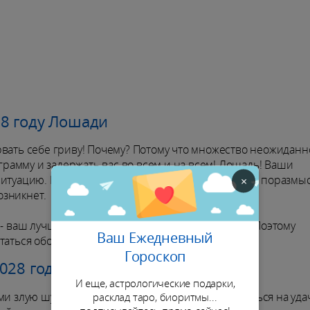
8 году Лошади
рвать себе гриву! Почему? Потому что множество неожиданн
амму и задержать вас во всем и на всем! Лошадь! Ваши
ситуацию. Поэтому найдите время, чтобы спокойно поразмыс
×
озникнет.
 - ваш лучший союзник в любых обстоятельствах. Поэтому
Ваш Ежедневный
таться обойти препятствие.
Гороскоп
2028 году Лошади
И еще, астрологические подарки,
и злую шутку. Поэтому вместо того, чтобы полагаться на удач
расклад таро, биоритмы...