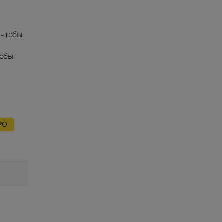
, чтобы
тобы
РО