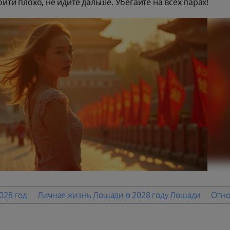
йти плохо, не идите дальше. Убегайте на всех парах!
028 год
Личная жизнь Лошади в 2028 году Лошади
Отно