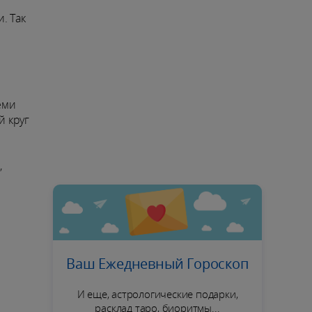
. Так
еми
й круг
,
Ваш Ежедневный Гороскоп
И еще, астрологические подарки,
расклад таро, биоритмы...