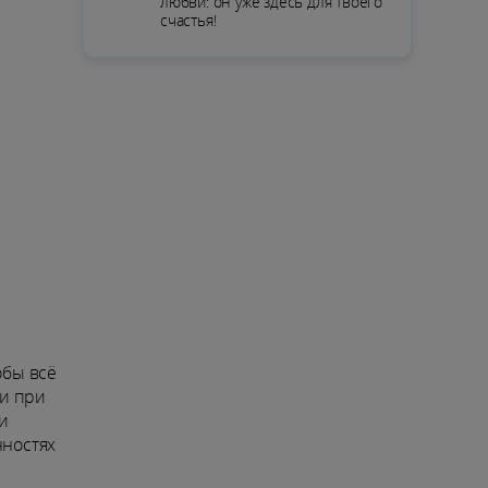
любви: он уже здесь для твоего
счастья!
обы всё
ни при
 и
нностях