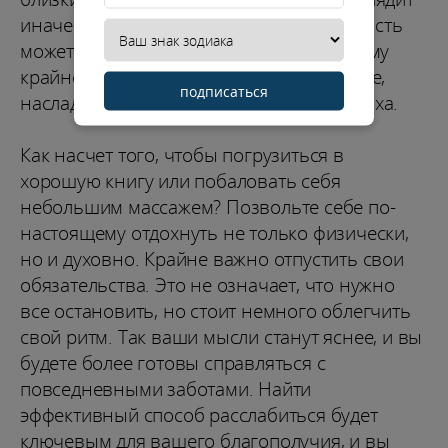
иначе! Как и все, в начале месяца усталость
может постучаться в вашу дверь. Поэтому
крайне важно уделить время только себе,
подписаться
насладиться моментами истинного отдыха.
Как насчет того, чтобы погрузиться в
хорошую книгу или побаловать себя
небольшим массажем? Позвольте себе по-
настоящему отдохнуть не только физически,
но и духовно. Крайне важно отпустить свои
обязательства. Это не означает, что нужно
все остановить, но стоит немного облегчить
свой ритм. Так ваши мысли станут яснее, и вы
будете более готовы справляться с
повседневными заботами. Найти
эффективный способ расслабиться будет
ключевым для вашего благополучия, и вы