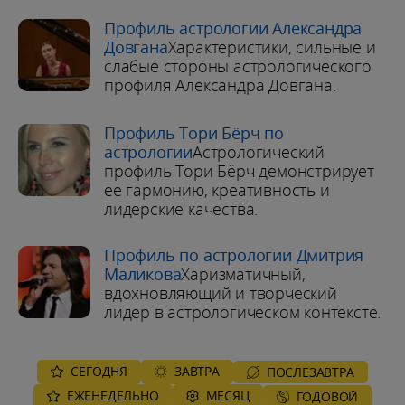
Профиль астрологии Александра
Довгана
Характеристики, сильные и
слабые стороны астрологического
профиля Александра Довгана.
Профиль Тори Бёрч по
астрологии
Астрологический
профиль Тори Бёрч демонстрирует
ее гармонию, креативность и
лидерские качества.
Профиль по астрологии Дмитрия
Маликова
Харизматичный,
вдохновляющий и творческий
лидер в астрологическом контексте.
СЕГОДНЯ
ЗАВТРА
ПОСЛЕЗАВТРА
ЕЖЕНЕДЕЛЬНО
MЕСЯЦ
ГОДОВОЙ