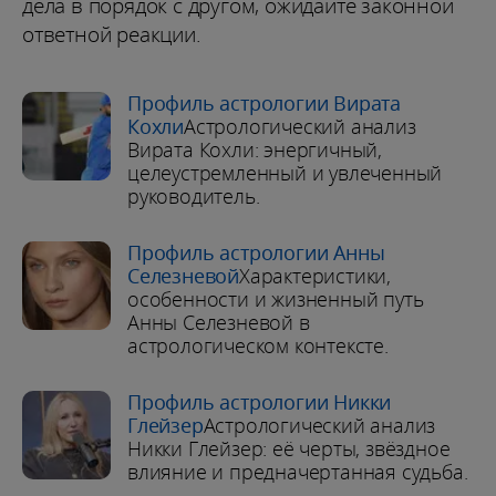
дела в порядок с другом, ожидайте законной
ответной реакции.
Профиль астрологии Вирата
Кохли
Астрологический анализ
Вирата Кохли: энергичный,
целеустремленный и увлеченный
руководитель.
Профиль астрологии Анны
Селезневой
Характеристики,
особенности и жизненный путь
Анны Селезневой в
астрологическом контексте.
Профиль астрологии Никки
Глейзер
Астрологический анализ
Никки Глейзер: её черты, звёздное
влияние и предначертанная судьба.