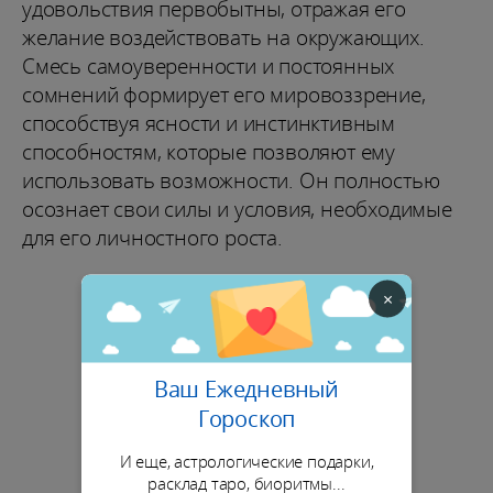
удовольствия первобытны, отражая его
желание воздействовать на окружающих.
Смесь самоуверенности и постоянных
сомнений формирует его мировоззрение,
способствуя ясности и инстинктивным
способностям, которые позволяют ему
использовать возможности. Он полностью
осознает свои силы и условия, необходимые
для его личностного роста.
×
Ваш Ежедневный
Гороскоп
И еще, астрологические подарки,
расклад таро, биоритмы...