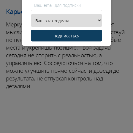
Карьера / Финансы
Меркурий усиливает твою хватку и делает
мысли точными. Пересобери план и действуй
подписаться
по пунктам: так ты быстрее найдешь слабые
места и укрепишь позицию. Твоя задача
сегодня не спорить с реальностью, а
управлять ею. Сосредоточься на том, что
можно улучшить прямо сейчас, и доведи до
результата, не отпуская контроль над
деталями.