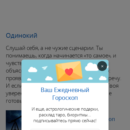
Одинокий
Слушай себя, а не чужие сценарии. Ты
понимаешь, когда начинается «то самое», и
чувствуешь это раньше, чем успеешь
×
объяснить словами. Начинай с простого:
проявляйся, знакомься, делай шаг навстречу.
И если сердце откликается, не тормози. Твоя
Ваш Ежедневный
уверенность притягивает людей, которые
Гороскоп
готовы быть рядом всерьез.
И еще, астрологические подарки,
ГОРОСКОПЫ
расклад таро, биоритмы...
Прочтите свой гороскоп
подписывайтесь прямо сейчас!