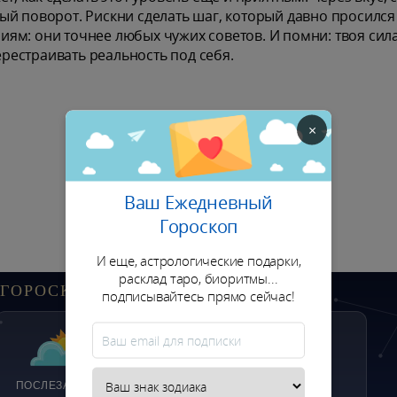
ый поворот. Рискни сделать шаг, который давно просился
ям: они точнее любых чужих советов. И помни: твоя сила
перестраивать реальность под себя.
×
Ваш Ежедневный
Гороскоп
И еще, астрологические подарки,
расклад таро, биоритмы...
ГОРОСКОП ДЛЯ ВОДОЛЕЯ
подписывайтесь прямо сейчас!
ПОСЛЕЗАВТРА
НЕДЕЛЯ
МЕСЯЦ