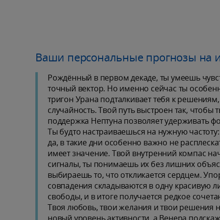
Ваши персональные прогнозы на 
Рождённый в первом дeкаде, ты умеешь чувст
точный вектор. Но именно сейчас ты особенн
тригон Урана подталкивает тебя к решениям,
случайность. Твой путь выстроен так, чтобы 
поддержка Нептуна позволяет удерживать фок
Ты будто настраиваешься на нужную частоту: 
да, в такие дни особенно важно не расплеска
имеет значение. Твой внутренний компас нач
сигналы, ты понимаешь их без лишних объяс
выбираешь то, что откликается сердцем. Упо
совпадения складываются в одну красивую ли
свободы, и в итоге получается редкое сочет
Твоя любовь, твои желания и твои решения 
новый уровень активности, а Венера подскажет