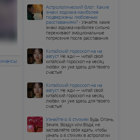
Aстрологический блог: Какие
знаки зодиака наиболее
подвержены любовным
расставаниям? -
Узнайте, какие
знаки зодиака наиболее сильно
переживают эмоциональные
потрясения после расставания.
Китайский гороскоп на на
август
Не жди — читай свой
Финансы
Советы месяца
ПОДРОБНЫЙ ГОРОСКОП для Во
китайский гороскоп на месяц
любви: он уже здесь для твоего
счастья!
Китайский гороскоп на на
август
Не жди — читай свой
китайский гороскоп на месяц
любви: он уже здесь для твоего
счастья!
Узнайте о 4 стихиях
Будь Огонь,
Земля, Воздух или Вода, не
заставляйте себя ждать, чтобы
узнать о 4 стихиях в астрологии.