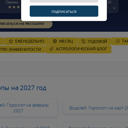
Оценка : 7.2/10
Оценка : 7.9/10
Оценка : 7.3/10
★★★★☆
★★★★☆
★★★★☆
>
>
>
подписаться
ПИСАТЬСЯ НА РАССЫЛКУ
ЕЖЕНЕДЕЛЬНО
MЕСЯЦ
ТА
А
ГОДОВОЙ
AСТРОЛОГИЧЕСКИЙ БЛОГ
СТРО ЗНАМЕНИТОСТИ
пы на 2027 год
ей: Гороскоп на февраль
Водолей: Гороскоп на март 
2027