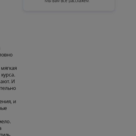
Мы вам всё расскажем.
в
Словно
 мягкая
курса.
пают. И
ительно
ения, и
ные
мело.
а
тиль,