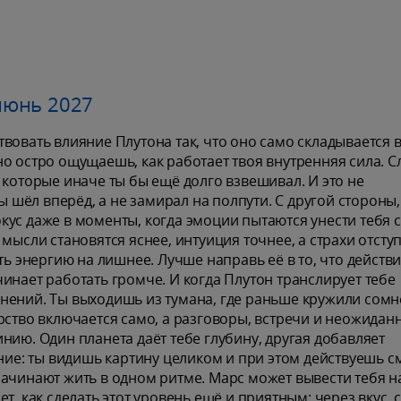
июнь 2027
вовать влияние Плутона так, что оно само складывается 
о остро ощущаешь, как работает твоя внутренняя сила. 
 которые иначе ты бы ещё долго взвешивал. И это не
ты шёл вперёд, а не замирал на полпути. С другой стороны,
ус даже в моменты, когда эмоции пытаются унести тебя с 
мысли становятся яснее, интуиция точнее, а страхи отсту
ть энергию на лишнее. Лучше направь её в то, что действ
инает работать громче. И когда Плутон транслирует тебе
нений. Ты выходишь из тумана, где раньше кружили сомн
рство включается само, а разговоры, встречи и неожидан
нию. Один планета даёт тебе глубину, другая добавляет
ание: ты видишь картину целиком и при этом действуешь с
начинают жить в одном ритме. Марс может вывести тебя н
, как сделать этот уровень ещё и приятным: через вкус, с