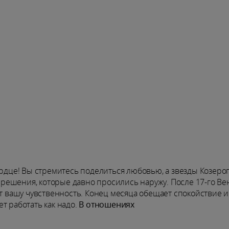
це! Вы стремитесь поделиться любовью, а звезды Козеро
 и решения, которые давно просились наружу. После 17-го Ве
ет вашу чувственность. Конец месяца обещает спокойствие и
т работать как надо.
В отношениях