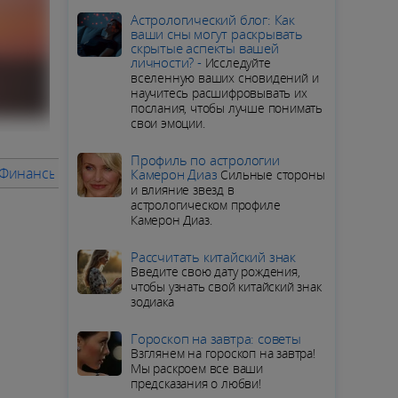
Aстрологический блог: Как
ваши сны могут раскрывать
скрытые аспекты вашей
личности? -
Исследуйте
вселенную ваших сновидений и
научитесь расшифровывать их
послания, чтобы лучше понимать
свои эмоции.
Профиль по астрологии
 Финансы
Советы месяца
ПОДРОБНЫЙ ГОРОСКОП для Р
Камерон Диаз
Сильные стороны
и влияние звезд в
астрологическом профиле
Камерон Диаз.
Рассчитать китайский знак
Введите свою дату рождения,
чтобы узнать свой китайский знак
зодиака
Гороскоп на завтра: советы
Взглянем на гороскоп на завтра!
Мы раскроем все ваши
предсказания о любви!