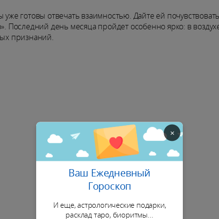
ы уже готовы отвечать взаимностью. Дайте ей почувствовать
ю». Последний день месяца пройдет особенно ярко: в воздух
ных признаний.
×
Ваш Ежедневный
Гороскоп
И еще, астрологические подарки,
расклад таро, биоритмы...