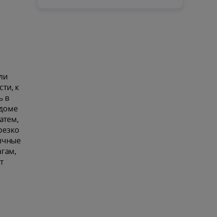
ли
ти, к
ь в
 доме
атем,
резко
вычные
агам,
т