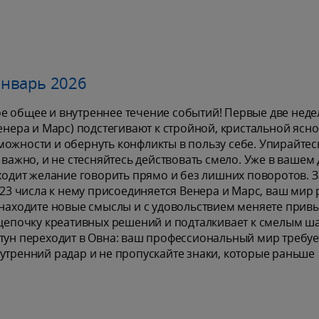
январь 2026
е общее и внутреннее течение событий! Первые две неде
енера и Марс) подстегивают к стройной, кристальной яснос
ожности и обернуть конфликты в пользу себе. Упирайтес
 важно, и не стесняйтесь действовать смело. Уже в вашем
иходит желание говорить прямо и без лишних поворотов. З
 23 числа к нему присоединяется Венера и Марс, ваш мир 
, находите новые смыслы и с удовольствием меняете при
 цепочку креативных решений и подталкивает к смелым ш
птун переходит в Овна: ваш профессиональный мир требуе
утренний радар и не пропускайте знаки, которые раньше