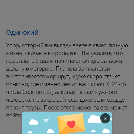
Одинокий
Упор, который вы вкладываете в свою личную
жизнь, сейчас не пропадает. Вы увидите, что
правильные шаги начинают складываться в
цельную историю. Планета за планетой
выстраивается маршрут, и уже скоро станет
понятно, где именно лежит ваш ключ. С 21-го
числа Солнце подталкивает к вам нужного
человека: не закрывайтесь, даже если сердце
просит паузы. После этого момента все может
пойти быстрее, чем вы ожидаете.
×