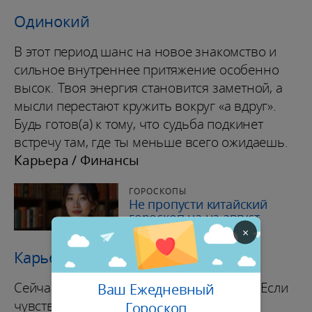
Одинокий
В этот период шанс на новое знакомство и
сильное внутреннее притяжение особенно
высок. Твоя энергия становится заметной, а
мысли перестают кружить вокруг «а вдруг».
Будь готов(а) к тому, что судьба подкинет
встречу там, где ты меньше всего ожидаешь.
Карьера / Финансы
ГОРОСКОПЫ
Не пропусти китайский
гороскоп на на август
×
Карьера / Финансы
Сейчас важно не застревать в догадках. Если
Ваш Ежедневный
чувствуешь, что ситуация «не сходится»,
Гороскоп