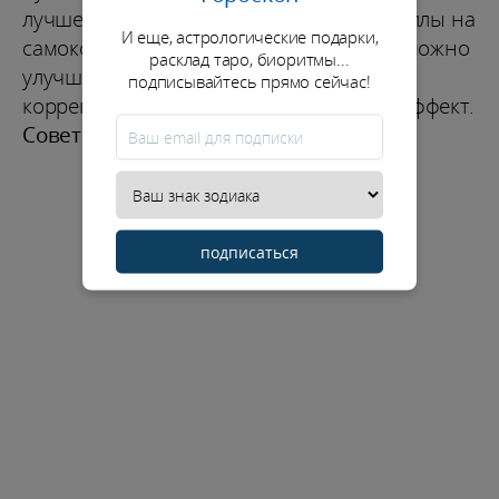
лучше быстро прояснить, чем тратить силы на
И еще, астрологические подарки,
самокопание. Присмотрись к тому, что можно
расклад таро, биоритмы...
улучшить уже сегодня: небольшая
подписывайтесь прямо сейчас!
корректировка планов даст ощутимый эффект.
Советы месяца
подписаться