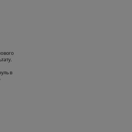
нового
тату.
руль в
о