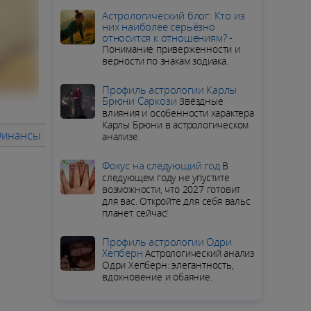
Aстрологический блог: Кто из
них наиболее серьёзно
относится к отношениям? -
Понимание приверженности и
верности по знакам зодиака.
Профиль астрологии Карлы
Брюни Саркози
Звёздные
влияния и особенности характера
Карлы Брюни в астрологическом
Финансы
Советы месяца
ПОДРОБНЫЙ ГОРОСКОП для Коз
анализе.
Фокус на следующий год
В
следующем году не упустите
возможности, что 2027 готовит
для вас. Откройте для себя вальс
планет сейчас!
Профиль астрологии Одри
Хепберн
Астрологический анализ
Одри Хепберн: элегантность,
вдохновение и обаяние.