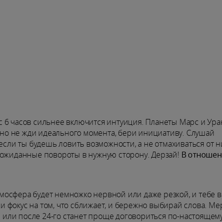
а с 6 часов сильнее включится интуиция. Планеты Марс и Ура
: но не жди идеального момента, бери инициативу. Слушай
если ты будешь ловить возможности, а не отмахиваться от н
еожиданные повороты в нужную сторону. Дерзай!
В отношен
Атмосфера будет немножко нервной или даже резкой, и тебе 
 фокус на том, что сближает, и бережно выбирай слова. Ме
ем или после 24-го станет проще договориться по-настоящему