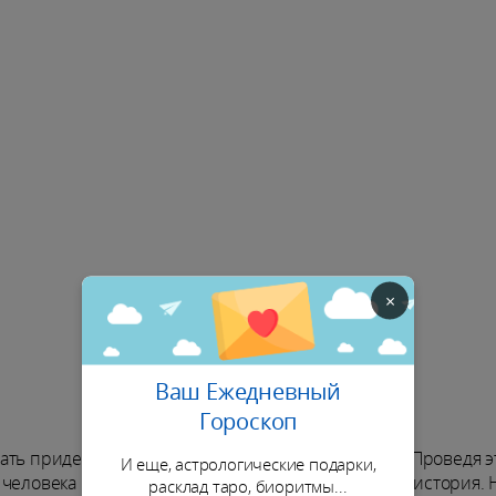
×
Ваш Ежедневный
Гороскоп
ь придется смело. Тот, кто рискует, выигрывает. Проведя э
И еще, астрологические подарки,
человека и поймешь, где начинается твоя личная история. 
расклад таро, биоритмы...