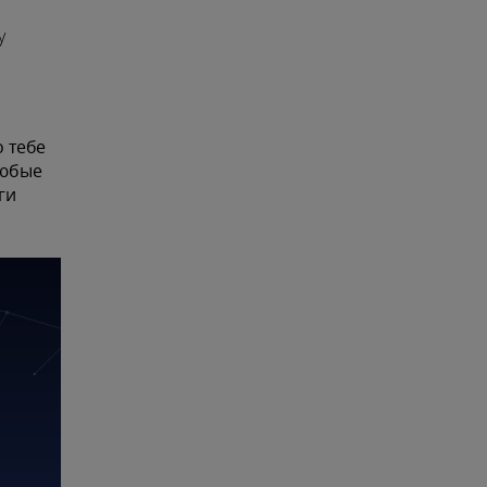
у
о тебе
Любые
ги