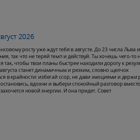
вгуст 2026
овому росту уже ждут тебя в августе. До 23 числа Льва и
ия, так что не теряй темп и действуй. Ты хочешь чего-то 
 так, чтобы твои планы быстрее находили дорогу к резуль
 августа станет динамичным и резким, словно щелчок
ся в крайности: избегай ссор, не дави эмоциями и держи 
ше остановись, вдохни и выбери спокойный разговор вмест
захочется новой энергии. И она придет. Совет