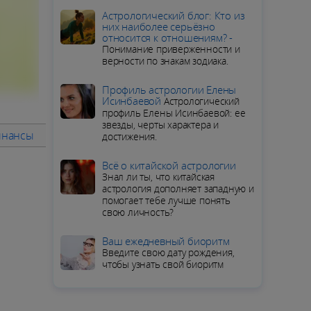
Aстрологический блог: Кто из
них наиболее серьёзно
относится к отношениям? -
Понимание приверженности и
верности по знакам зодиака.
Профиль астрологии Елены
Исинбаевой
Астрологический
профиль Елены Исинбаевой: ее
звезды, черты характера и
инансы
Советы месяца
ПОДРОБНЫЙ ГОРОСКОП для Дев
достижения.
Всё о китайской астрологии
Знал ли ты, что китайская
астрология дополняет западную и
помогает тебе лучше понять
свою личность?
Ваш ежедневный биоритм
Введите свою дату рождения,
чтобы узнать свой биоритм