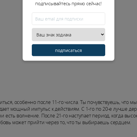
подписывайтесь прямо сейчас!
подписаться
ься, особенно после 11-го числа. Ты почувствуешь, что мы
дает мощный импульс к действиям. С 1-го по 20-е лучше де
ри есть волнение. После 21-го наступает период, когда высо
бовь может прийти через то, что ты выбираешь сердцем.