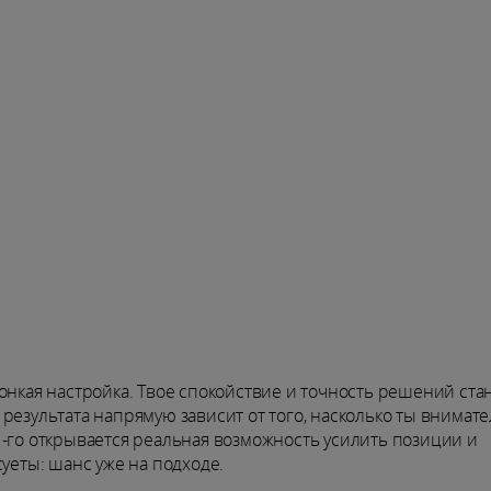
онкая настройка. Твое спокойствие и точность решений ста
результата напрямую зависит от того, насколько ты внимате
1-го открывается реальная возможность усилить позиции и
суеты: шанс уже на подходе.