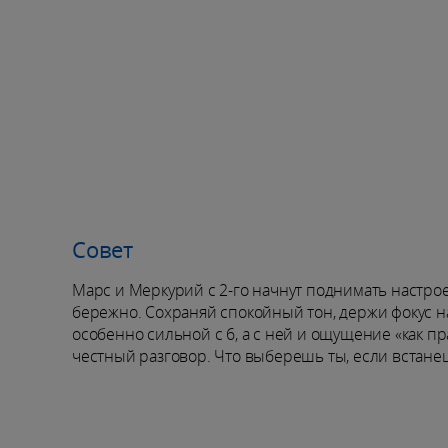
Совет
Марс и Меркурий с 2-го начнут поднимать настрое
бережно. Сохраняй спокойный тон, держи фокус на
особенно сильной с 6, а с ней и ощущение «как п
честный разговор. Что выберешь ты, если встанеш