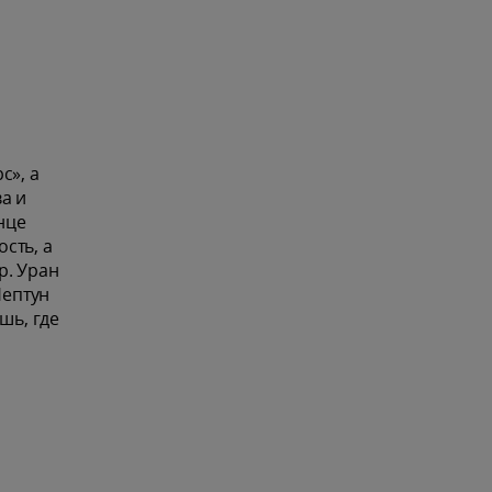
с», а
а и
нце
сть, а
р. Уран
Нептун
шь, где