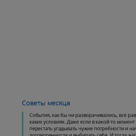
Советы месяца
События, как бы ни разворачивались, все рав
каких условиях. Даже если в какой-то момент к
перестать угадывать чужие потребности и на
договоренности и выбирать себя. И тогда жиз