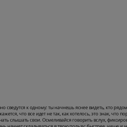
но сведутся к одному: ты начнешь яснее видеть, кто рядом
ажется, что все идет не так, как хотелось, это знак, что по
чать слышать свои. Осмеливайся говорить вслух, фиксиро
нь начнет складываться в твою пользу: быстрее, чище и ч