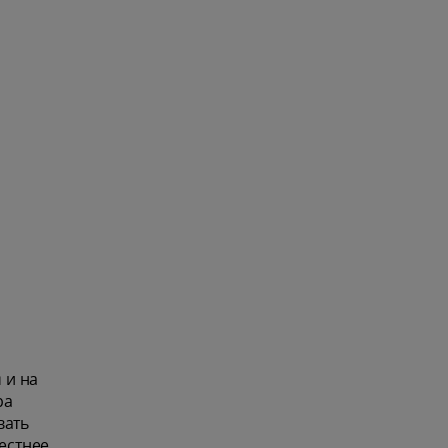
 и на
ра
вать
естнее.