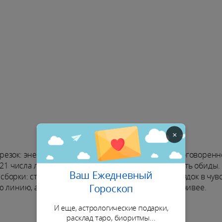
×
резок: энергия требует пересмотра привычных договоренн
21 числа лучше не разгонять конфликты и не копить обиды. 
Ваш Ежедневный
орки: станет легче договориться и навести порядок в чувс
Гороскоп
ю линию, а отношения получают шанс стать устойчивее.
И еще, астрологические подарки,
расклад таро, биоритмы...