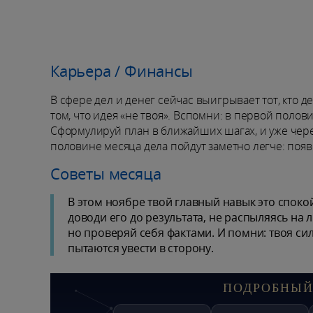
Карьера / Финансы
В сфере дел и денег сейчас выигрывает тот, кто 
том, что идея «не твоя». Вспомни: в первой полов
Сформулируй план в ближайших шагах, и уже через 
половине месяца дела пойдут заметно легче: появ
Советы месяца
В этом ноябре твой главный навык это спок
доводи его до результата, не распыляясь на
но проверяй себя фактами. И помни: твоя сил
пытаются увести в сторону.
ПОДРОБНЫЙ