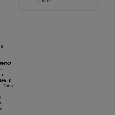
счастья!
 а
ляется
о
ет
ань: в
. Твоя
о
и
де