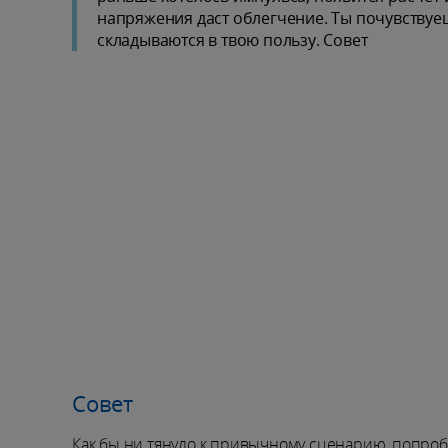
напряжения даст облегчение. Ты почувствуеш
складываются в твою пользу. Совет
Совет
Как бы ни тянуло к привычному сценарию, попробу