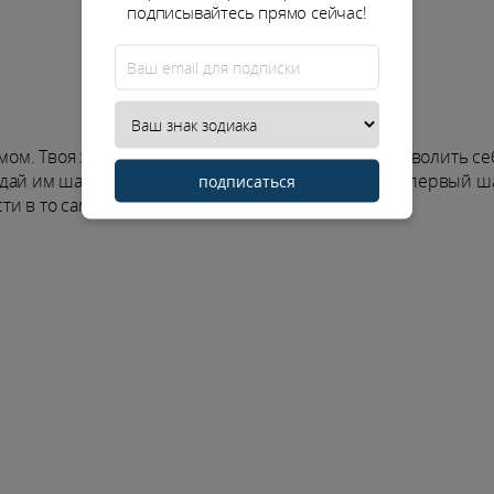
подписывайтесь прямо сейчас!
змом. Твоя задача не изображать равнодушие, а позволить се
ай им шанс: проявляйся, выходи на связь, делай первый ша
подписаться
ти в то самое знакомство.
Карьера / Финансы