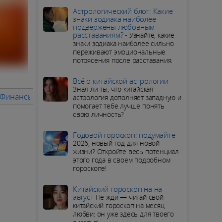
Aстрологический блог: Какие
знаки зодиака наиболее
подвержены любовным
расставаниям? -
Узнайте, какие
знаки зодиака наиболее сильно
переживают эмоциональные
потрясения после расставания.
Всё о китайской астрологии
Знал ли ты, что китайская
/ Финансы
Советы месяца
ПОДРОБНЫЙ ГОРОСКОП для Т
астрология дополняет западную и
помогает тебе лучше понять
свою личность?
Годовой гороскоп: подумайте
2026, новый год для новой
жизни? Откройте весь потенциал
этого года в своем подробном
гороскопе!
Китайский гороскоп на на
август
Не жди — читай свой
китайский гороскоп на месяц
любви: он уже здесь для твоего