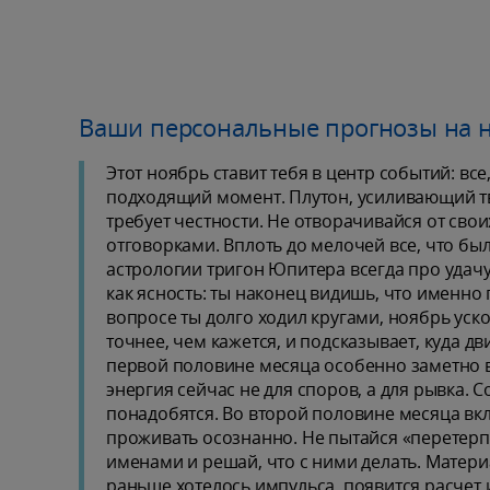
Ваши персональные прогнозы на 
Этот ноябрь ставит тебя в центр событий: все
подходящий момент. Плутон, усиливающий тв
требует честности. Не отворачивайся от сво
отговорками. Вплоть до мелочей все, что был
астрологии тригон Юпитера всегда про удачу
как ясность: ты наконец видишь, что именно п
вопросе ты долго ходил кругами, ноябрь уско
точнее, чем кажется, и подсказывает, куда дв
первой половине месяца особенно заметно в
энергия сейчас не для споров, а для рывка. 
понадобятся. Во второй половине месяца вкл
проживать осознанно. Не пытайся «перетерпе
именами и решай, что с ними делать. Матер
раньше хотелось импульса, появится расчет 