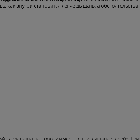
ь, как внутри становится легче дышать, а обстоятельства
й сделать шаг в сторону и честно прислушаться к себе. Плу