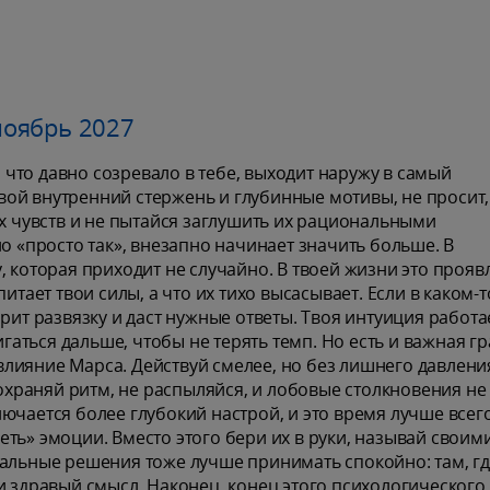
ноябрь 2027
, что давно созревало в тебе, выходит наружу в самый
ой внутренний стержень и глубинные мотивы, не просит,
их чувств и не пытайся заглушить их рациональными
о «просто так», внезапно начинает значить больше. В
, которая приходит не случайно. В твоей жизни это прояв
итает твои силы, а что их тихо высасывает. Если в каком-т
рит развязку и даст нужные ответы. Твоя интуиция работа
игаться дальше, чтобы не терять темп. Но есть и важная гр
лияние Марса. Действуй смелее, но без лишнего давления
Сохраняй ритм, не распыляйся, и лобовые столкновения не
ючается более глубокий настрой, и это время лучше всег
ть» эмоции. Вместо этого бери их в руки, называй своим
иальные решения тоже лучше принимать спокойно: там, г
и здравый смысл. Наконец, конец этого психологического