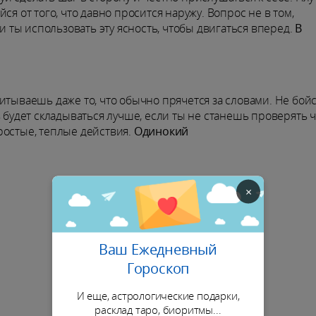
ся от того, что давно просится наружу. Вопрос не в том,
ли ты использовать эту ясность, чтобы двигаться вперед.
В
итываешь даже то, что обычно прячется за словами. Не бой
ь будет складываться лучше, если ты не станешь проверять ч
ростые, теплые действия.
Одинокий
×
Ваш Ежедневный
Гороскоп
И еще, астрологические подарки,
расклад таро, биоритмы...