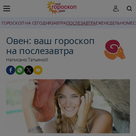
ГОРОСКОП НА СЕГОДНЯ
ЗАВТРА
ПОСЛЕЗАВТРА
ЕЖЕНЕДЕЛЬНО
MЕС
ПОИСК
Овен: ваш гороскоп
на послезавтра
Написано Татьяной