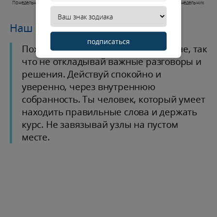
Понедельник
Вторник
Среда
Четверг
Пятница
Суббота
Воскресенье
Понедельник
Наш совет дня
подписаться
Похоже, что звезды на твоей стороне, так
что не откладывай важные разговоры и
решения. Действуй спокойно и
уверенно, через внутреннюю
собранность. Ты человек, который умеет
находить правильные слова и держать
курс. Не завязывай узлы на пустом
месте.