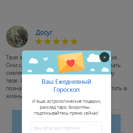
Досуг
★★★★★
Твоя энергия и чувства сейчас на подъеме.
×
Они словно подталкивают тебя действовать
смелее и выбирать то, что по-настоящему
твое. Идеальный момент, чтобы
Ваш Ежедневный
познакомиться с новыми людьми и впустить в
Гороскоп
жизнь свежие интересы.
И еще, астрологические подарки,
расклад таро, биоритмы...
подписывайтесь прямо сейчас!