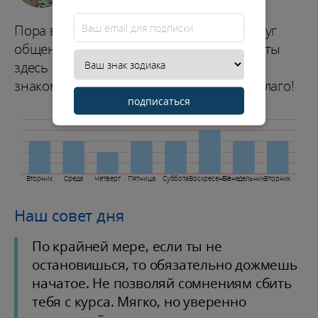
Пора вырваться из рутины, обновить круг
общения или поискать новое место, где ты
здесь не застрянешь. День пройдет под
знаком обновления. Используй это во благо!
подписаться
Вторник
Среда
Четверг
Пятница
Суббота
Воскресенье
Понедельник
Вторник
Наш совет дня
По крайней мере, если ты не
остановишься, то обязательно дожмешь
начатое. Не позволяй сомнениям сбить
тебя с курса. Мягко, но уверенно