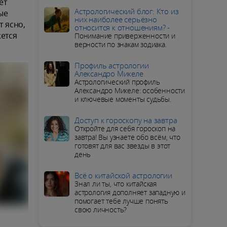
ет
Aстрологический блог: Кто из
ые
них наиболее серьёзно
т ясно,
относится к отношениям? -
жется
Понимание приверженности и
верности по знакам зодиака.
Профиль астрологии
Александро Микеле
Астрологический профиль
Александро Микеле: особенности
и ключевые моменты судьбы.
Доступ к гороскопу на завтра
Откройте для себя гороскоп на
завтра! Вы узнаете обо всём, что
готовят для вас звезды в этот
день
Всё о китайской астрологии
Знал ли ты, что китайская
астрология дополняет западную и
помогает тебе лучше понять
свою личность?