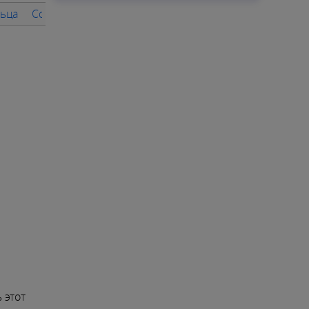
льца
Социальные отношения и дружба на 2026 для Стрель
 этот