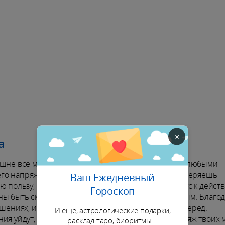
×
а
шне всё меняется. Внутри будет ясный вектор, а с любыми
го напряжения. Что бы ни происходило, ты не потеряешь
Ваш Ежедневный
 пользу, и ты почувствуешь, как возвращается вкус к дейст
Гороскоп
ы быть смелыми, а подход к делу лёгким, но точным. Благо
ошениях, и ты поймёшь, что настало время идти вперёд.
И еще, астрологические подарки,
ия уйдут, и ты поймёшь, где именно твоя сила. Вояж твоих
расклад таро, биоритмы...