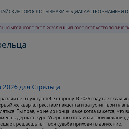
ТАЙСКИЕ ГОРОСКОПЫ
ЗНАКИ ЗОДИАКА
АСТРО ЗНАМЕНИТ
ЛЬНО
MЕСЯЦ
ГОРОСКОП 2026
ЛУННЫЙ ГОРОСКОП
AСТРОЛОГИЧЕС
рельца
 2026 для Стрельца
авляй её в нужную тебе сторону. В 2026 году всё складыв
ервый же квартал расставит акценты и запустит твои планы
яться. Ты прав, но не до конца: даже когда кажется, что в
умеешь держать курс. Уверенно отстаивай свои желания, 
решает, решаешь ты. Твоя судьба приходит в движение.