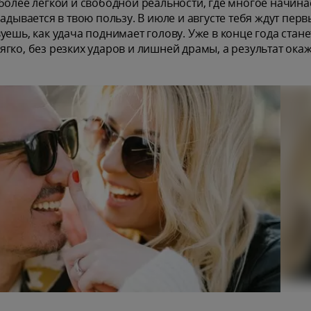
более лёгкой и свободной реальности, где многое начина
адывается в твою пользу. В июле и августе тебя ждут перв
ешь, как удача поднимает голову. Уже в конце года стане
гко, без резких ударов и лишней драмы, а результат ока