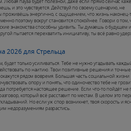
. Любая пауза будет полезной, даже если прямо сейчас кажет
чешь, и это чувствуется. Действуй по своему сценарию, не
ты проживёшь энергично, с ощущением, что жизнь наконец-
менно поэтому вокруг становится спокойнее. Говори о том, 
еские знакомства способны удивить. Ты думаешь о будущем 
другой пытается перехватить инициативу, ты всё равно уд
а 2026 для Стрельца
, будет только усиливаться. Тебе не нужно угадывать кажды
действовать по наитию. Твои позитивные решения и точные
окажутся рядом вовремя. Большая часть социальной жизни 
очувствовать опору и понять, что одиночество тебе не грози
гда потребуется настоящее решение. Если что-то пойдёт не 
зговор, который всё расставит по местам. В целом это пер
кладываний. Но если уж спор возникнет, твоя скорость и яс
щим недоразумениям разрастись.