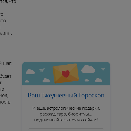
ся, что
то
что
и
ержишь
й шаг:
будет
т.
по
Ваш Ежедневный Гороскоп
иод,
ность
И еще, астрологические подарки,
расклад таро, биоритмы...
подписывайтесь прямо сейчас!