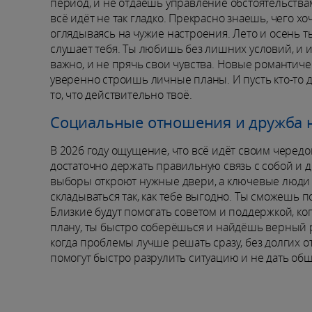
период, и не отдаёшь управление обстоятельствам
всё идёт не так гладко. Прекрасно знаешь, чего хо
оглядываясь на чужие настроения. Лето и осень 
слушает тебя. Ты любишь без лишних условий, и и
важно, и не прячь свои чувства. Новые романтич
уверенно строишь личные планы. И пусть кто-то 
то, что действительно твоё.
Социальные отношения и дружба н
В 2026 году ощущение, что всё идёт своим чередом
достаточно держать правильную связь с собой и 
выборы откроют нужные двери, а ключевые люди 
складываться так, как тебе выгодно. Ты сможешь п
Близкие будут помогать советом и поддержкой, ко
плану, ты быстро соберёшься и найдёшь верный ра
когда проблемы лучше решать сразу, без долгих от
помогут быстро разрулить ситуацию и не дать об