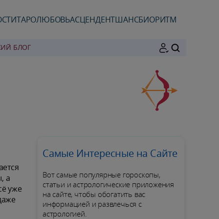
ОСТИ
ТАРО
ЛЮБОВЬ
АСЦЕНДЕНТ
ШАНС
БИОРИТМ
КИЙ БЛОГ
ПОИСК
Самые Интересные на Сайте
ается
Вот самые популярные гороскопы,
, а
статьи и астрологические приложения
сё уже
на сайте, чтобы обогатить вас
даже
информацией и развлечься с
астрологией.