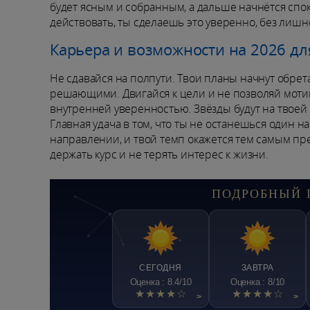
будет ясным и собранным, а дальше начнётся спок
действовать, ты сделаешь это уверенно, без лишн
Карьера и возможности на 2026 дл
Не сдавайся на полпути. Твои планы начнут обре
решающими. Двигайся к цели и не позволяй мотива
внутренней уверенностью. Звёзды будут на твоей с
Главная удача в том, что ты не останешься один н
направлении, и твой темп окажется тем самым пр
держать курс и не терять интерес к жизни.
ПОДРОБНЫЙ 
СЕГОДНЯ
ЗАВТРА
Оценка : 8.4/10
Оценка : 8/10
★★★★☆
★★★★☆
>
>