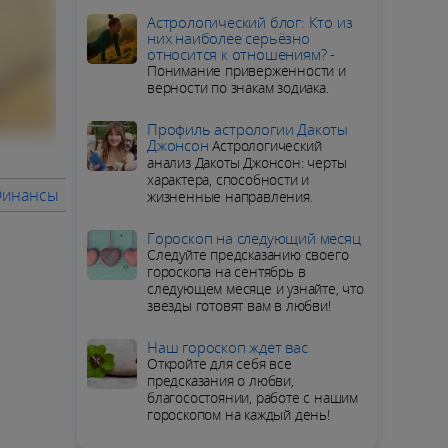
Aстрологический блог: Кто из
них наиболее серьёзно
относится к отношениям? -
Понимание приверженности и
верности по знакам зодиака.
Профиль астрологии Дакоты
Джонсон
Астрологический
анализ Дакоты Джонсон: черты
характера, способности и
Финансы
Советы месяца
ПОДРОБНЫЙ ГОРОСКОП для Ст
жизненные направления.
Гороскоп на следующий месяц
Следуйте предсказанию своего
гороскопа на сентябрь в
следующем месяце и узнайте, что
звезды готовят вам в любви!
Наш гороскоп ждет вас
Откройте для себя все
предсказания о любви,
благосостоянии, работе с нашим
гороскопом на каждый день!