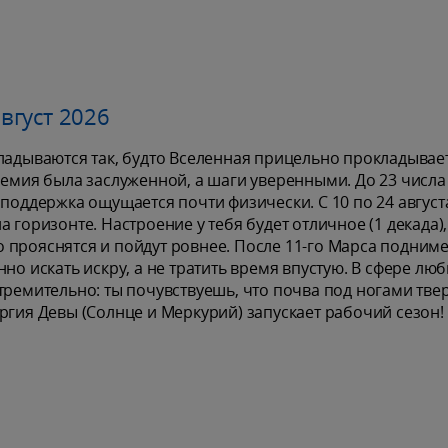
вгуст 2026
ладываются так, будто Вселенная прицельно прокладывает
ремия была заслуженной, а шаги уверенными. До 23 числа
 поддержка ощущается почти физически. С 10 по 24 август
 горизонте. Настроение у тебя будет отличное (1 декада),
 прояснятся и пойдут ровнее. После 11-го Марса подниме
но искать искру, а не тратить время впустую. В сфере люб
тремительно: ты почувствуешь, что почва под ногами тве
ргия Девы (Солнце и Меркурий) запускает рабочий сезон!