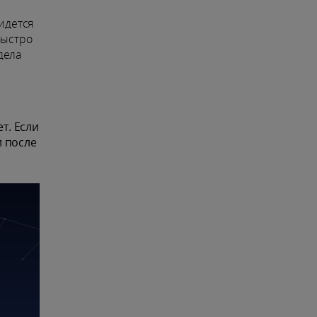
идется
быстро
дела
т. Если
и после