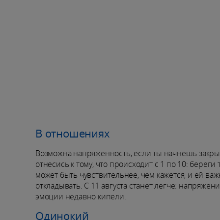
В отношениях
Возможна напряженность, если ты начнешь закрыв
отнесись к тому, что происходит с 1 по 10: береги 
может быть чувствительнее, чем кажется, и ей ва
откладывать. С 11 августа станет легче: напряжен
эмоции недавно кипели.
Одинокий