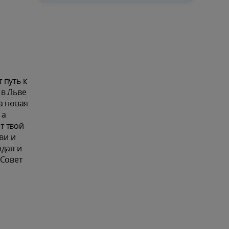
 путь к
 в Льве
а новая
 а
т твой
ви и
рдая и
 Совет