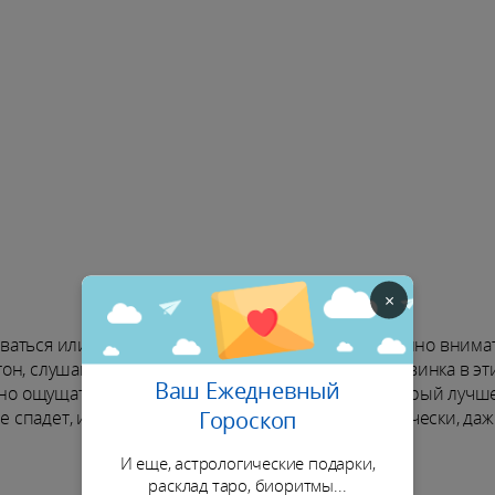
×
аться или делать вид, что все нормально. Особенно внима
тон, слушай, а не только отвечай. Твоя вторая половинка в эт
Ваш Ежедневный
жно ощущать твою опору. Предстоит разговор, который лучш
Гороскоп
ие спадет, и станет проще договориться по-человечески, даж
И еще, астрологические подарки,
расклад таро, биоритмы...