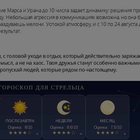
ие Марса и Урана до 10 числа задает динамику: решения пр
ду. Небольшая агрессия в коммуникациях возможна, но она 
аздуваешь мелочи. Успокой атмосферу, и с 10 по 24 августа 
езультат.
, с головой уходи в отдых, который действительно заряжае
 смысл, а не на хаос. Твоя дружья станут особенно важным
 пропускай людей, которые рядом по-настоящему.
ГОРОСКОП ДЛЯ СТРЕЛЬЦА
ПОСЛЕЗАВТРА
НЕДЕЛЯ
МЕСЯЦ
Оценка : 8/10
Оценка : 8.6/10
Оценка : 7.5/10
★★★★☆
★★★★☆
★★★★☆
>
>
>