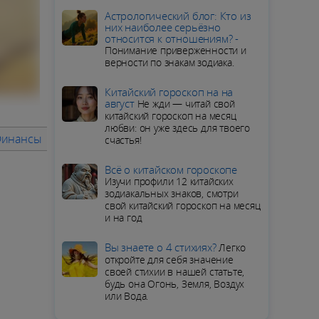
Aстрологический блог: Кто из
них наиболее серьёзно
относится к отношениям? -
Понимание приверженности и
верности по знакам зодиака.
Китайский гороскоп на на
август
Не жди — читай свой
китайский гороскоп на месяц
любви: он уже здесь для твоего
Финансы
Советы месяца
ПОДРОБНЫЙ ГОРОСКОП для Ры
счастья!
Всё о китайском гороскопе
Изучи профили 12 китайских
зодиакальных знаков, смотри
свой китайский гороскоп на месяц
и на год
Вы знаете о 4 стихиях?
Легко
откройте для себя значение
своей стихии в нашей статьте,
будь она Огонь, Земля, Воздух
или Вода.