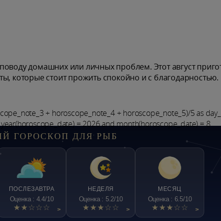
поводу домашних или личных проблем. Этот август приго
ты, которые стоит прожить спокойно и с благодарностью.
scope_note_3 + horoscope_note_4 + horoscope_note_5)/5 as day
 year(horoscope_date) = 2026 and month(horoscope_date) = 8
Й ГОРОСКОП ДЛЯ РЫБ
ПОСЛЕЗАВТРА
НЕДЕЛЯ
МЕСЯЦ
Оценка : 4.4/10
Оценка : 5.2/10
Оценка : 6.5/10
★★☆☆☆
★★★☆☆
★★★☆☆
>
>
>