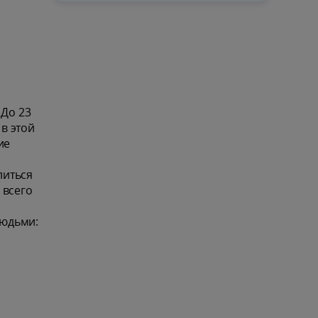
 До 23
в этой
ие
литься
 всего
людьми: