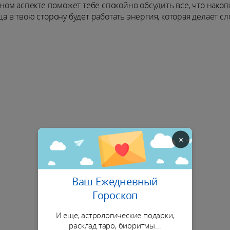
ом аспекте поможет тебе спокойно обсудить все, что накоп
ца в твою сторону будет работать энергия, которая делает сл
×
Ваш Ежедневный
Гороскоп
И еще, астрологические подарки,
расклад таро, биоритмы...