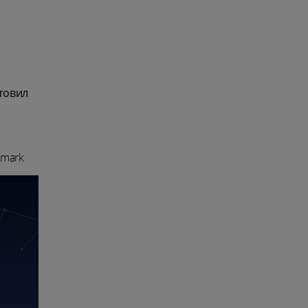
товил
_mark