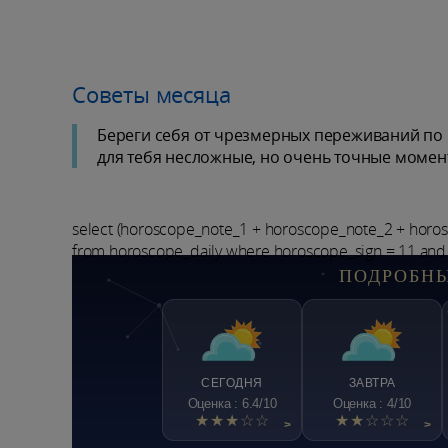
Советы месяца
Береги себя от чрезмерных переживаний по 
для тебя несложные, но очень точные момен
select (horoscope_note_1 + horoscope_note_2 + horo
from horoscope_daily where horoscope_sign = 11 and
ПОДРОБНЫ
СЕГОДНЯ
ЗАВТРА
Оценка : 6.4/10
Оценка : 4/10
★★★☆☆
★★☆☆☆
>
>