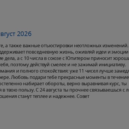
вгуст 2026
е, а также важные отъюстировки неотложных изменений.
оддерживает повседневную жизнь, оживляй идеи и эмоции 
ие дела, а с 10 числа в союзе с Юпитером приносит хорош
тебя, поэтому действуй смелее и не зажимай инициативу.
мания и полного спокойствия: уже 11 чисел лучше замед
сфере. Любовь подари тебе прекрасные моменты в течение
постепенно набирает обороты, верно выравнивая курс, ты
 в твою пользу. С 24 августа ты прочнее связываешься с 
ошения станут теплее и надежнее. Совет