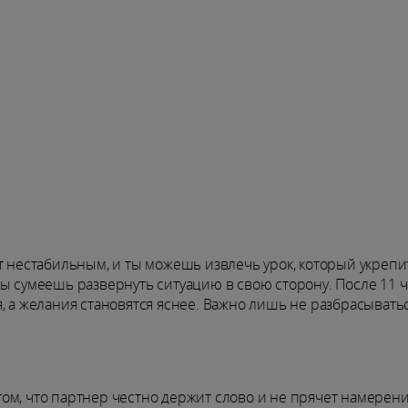
т нестабильным, и ты можешь извлечь урок, который укрепит
, ты сумеешь развернуть ситуацию в свою сторону. После 11 
, а желания становятся яснее. Важно лишь не разбрасыватьс
в том, что партнер честно держит слово и не прячет намерени