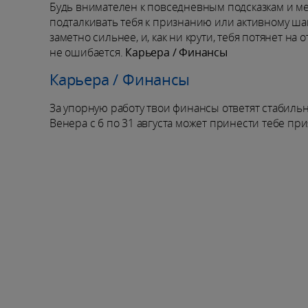
Будь внимателен к повседневным подсказкам и мел
подталкивать тебя к признанию или активному шаг
заметно сильнее, и, как ни крути, тебя потянет на 
не ошибается.
Карьера / Финансы
Карьера / Финансы
За упорную работу твои финансы ответят стабильно
Венера с 6 по 31 августа может принести тебе п