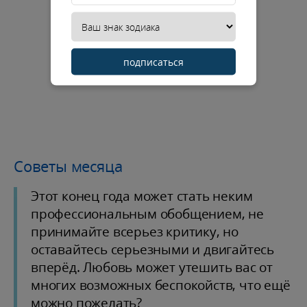
подписаться
Советы месяца
Этот конец года может стать неким
профессиональным обобщением, не
принимайте всерьез критику, но
оставайтесь серьезными и двигайтесь
вперёд. Любовь может утешить вас от
многих возможных беспокойств, что ещё
можно пожелать?