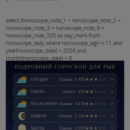
select (horoscope_note_1 + horoscope_note_2 +
horoscope_note_3 + horoscope_note_4 +
horoscope_note_5)/5 as day_mark from
horoscope_daily where horoscope_sign = 11 and
year(horoscope_date) = 2026 and
month(horoscope_date) = 8
ПОДРОБНЫЙ ГОРОСКОП ДЛЯ РЫБ
★★★☆☆
Оценка : 6.4/10
СЕГОДНЯ
>
★★☆☆☆
Оценка : 4/10
ЗАВТРА
>
★★☆☆☆
Оценка : 4.4/10
ПОСЛЕЗАВТРА
>
★★★☆☆
Оценка : 5.2/10
НЕДЕЛЯ
>
★★★☆☆
Оценка : 6.5/10
МЕСЯЦ
>