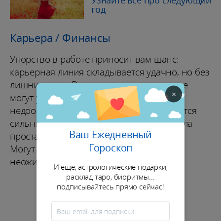
Узнайте всё про следующий
год
Карьера / Финансы
Упорство в работе приносит вам шанс:
карьерная линия складывается удачно, но без
лишних драм. Ваши коллеги и окружение
×
могут удивить, а вы заметите, что
недооцененные идеи внезапно становятся
сильными. Ваша задача после 21-го числа
Ваш Ежедневный
проста: держать курс и не спускать темп.
Гороскоп
Могут быть блестящие повороты и
неожиданные результаты.
И еще, астрологические подарки,
расклад таро, биоритмы...
подписывайтесь прямо сейчас!