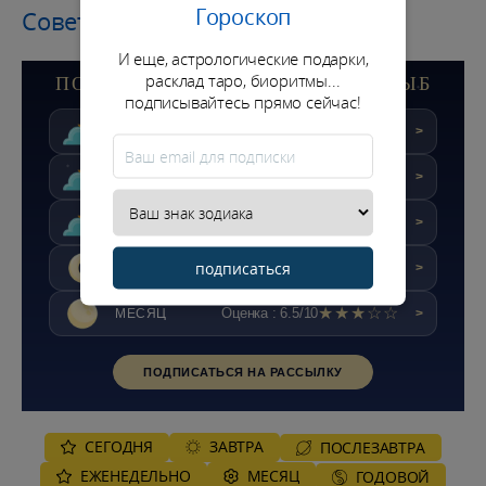
Гороскоп
Советы месяца
И еще, астрологические подарки,
расклад таро, биоритмы...
ПОДРОБНЫЙ ГОРОСКОП ДЛЯ РЫБ
подписывайтесь прямо сейчас!
★★☆☆☆
Оценка : 4/10
СЕГОДНЯ
>
★★☆☆☆
Оценка : 4.4/10
ЗАВТРА
>
★★★☆☆
Оценка : 5.6/10
ПОСЛЕЗАВТРА
>
подписаться
★★★☆☆
Оценка : 5.2/10
НЕДЕЛЯ
>
★★★☆☆
Оценка : 6.5/10
МЕСЯЦ
>
ПОДПИСАТЬСЯ НА РАССЫЛКУ
СЕГОДНЯ
ЗАВТРА
ПОСЛЕЗАВТРА
ЕЖЕНЕДЕЛЬНО
MЕСЯЦ
ГОДОВОЙ