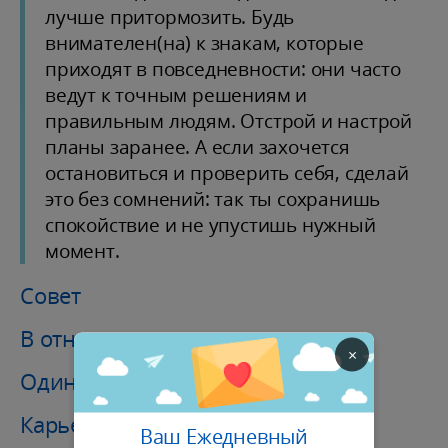
лучше притормозить. Будь
внимателен(на) к знакам, которые
приходят в повседневности: они часто
ведут к точным решениям и
правильным людям. Отстрой и настрой
планы заранее. А если захочется
остановиться и проверить себя, сделай
это без сомнений: так ты сохранишь
спокойствие и не упустишь нужный
момент.
Совет
В отношениях
×
Одинокий
Карьера / Финансы
Ваш Ежедневный