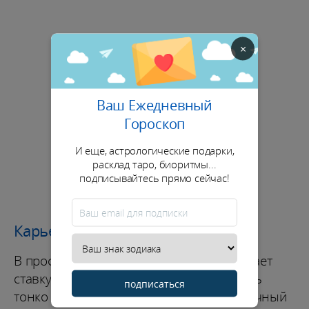
×
Ваш Ежедневный
Гороскоп
И еще, астрологические подарки,
расклад таро, биоритмы...
подписывайтесь прямо сейчас!
Карьера / Финансы
В профессиональной сфере ноябрь делает
ставку на вашу способность действовать
подписаться
тонко и быстро. Вы можете поймать удачный