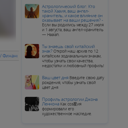
Aстрологический блог: Кто
такой Хааия, ваш ангел-
хранитель, и какое влияние он
оказывает на ваши решения? -
Если вы родились между 27 июля
и 1 августа, ваш ангел-хранитель
— Haaiah.
Ты знаешь свой китайский
знак?
Открой наш архив по 12
 / Финансы
Советы месяца
ПОДРОБНЫЙ ГОРОСКОП для 
китайским зодиакальным знакам,
чтобы узнать свои качества,
недостатки и любовный профиль!
Ваш цвет дня
Введите свою дату
рождения, чтобы узнать свой
цвет дня
Профиль астрологии Джона
Леннона
Как соз星ия
формировали его
художественное наследие.