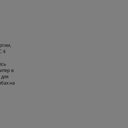
ргии,
С 4
есь
итер в
 для
ыбах на