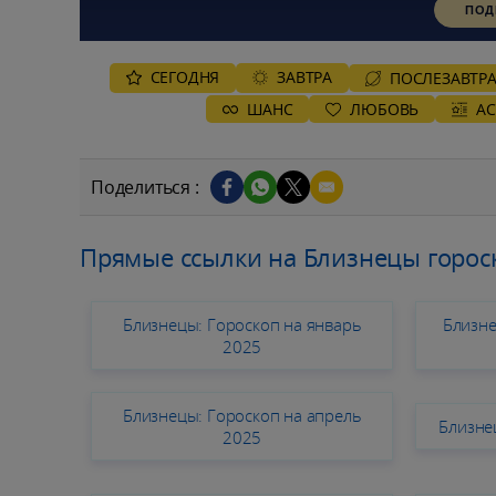
ПОД
СЕГОДНЯ
ЗАВТРА
ПОСЛЕЗАВТР
ШАНС
ЛЮБОВЬ
А
Поделиться :
Прямые ссылки на Близнецы горос
Близнецы: Гороскоп на январь
Близне
2025
Близнецы: Гороскоп на апрель
Близне
2025