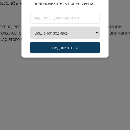
расслабьтесь!
подписывайтесь прямо сейчас!
яца, если вы работаете в кооперативе или ассоциации.
 пожалеете сил, чтобы увеличить доходы. Обратите внимани
к до этого вы рискуете испортить свои шансы.
подписаться