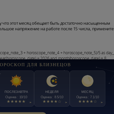
му что этот месяц обещает быть достаточно насыщенным
ьшое напряжение на работе после 15 числа, примените
scope_note_3 + horoscope_note_4 + horoscope_note_5)/5 as day
year(horoscope_date) = 2026 and month(horoscope_date) = 8
ОРОСКОП ДЛЯ БЛИЗНЕЦОВ
ПОСЛЕЗАВТРА
НЕДЕЛЯ
МЕСЯЦ
Оценка : 10/10
Оценка : 8.5/10
Оценка : 7.1/10
★★★★★
★★★★☆
★★★★☆
>
>
>