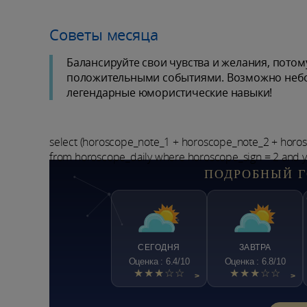
Советы месяца
Балансируйте свои чувства и желания, пото
положительными событиями. Возможно небол
легендарные юмористические навыки!
select (horoscope_note_1 + horoscope_note_2 + horo
from horoscope_daily where horoscope_sign = 2 and 
ПОДРОБНЫЙ Г
СЕГОДНЯ
ЗАВТРА
Оценка : 6.4/10
Оценка : 6.8/10
★★★☆☆
★★★☆☆
>
>