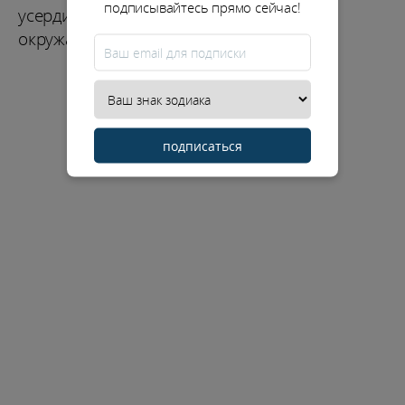
подписывайтесь прямо сейчас!
усердием и проявляете солидарность с
окружающими.
подписаться