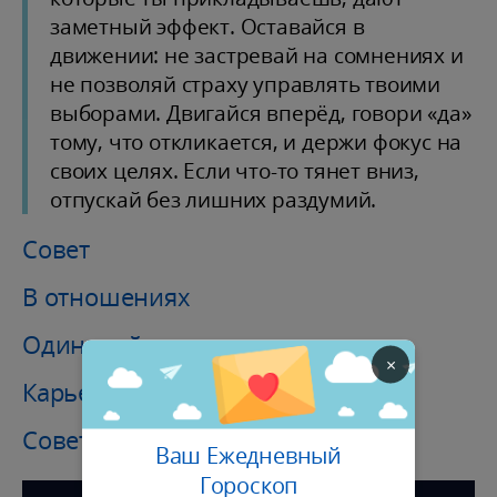
заметный эффект. Оставайся в
движении: не застревай на сомнениях и
не позволяй страху управлять твоими
выборами. Двигайся вперёд, говори «да»
тому, что откликается, и держи фокус на
своих целях. Если что-то тянет вниз,
отпускай без лишних раздумий.
Совет
В отношениях
Одинокий
×
Карьера / Финансы
Советы месяца
Ваш Ежедневный
Гороскоп