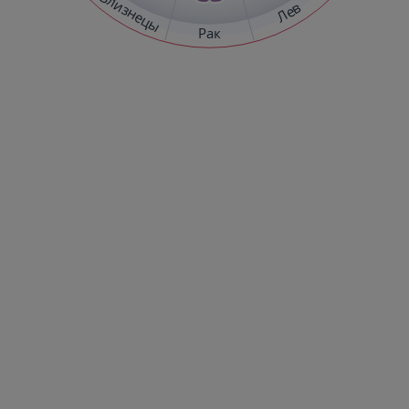
Близнецы
Лев
Рак