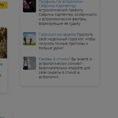
Профиль по астрологии
РО
Сабрины Карпентер
Астрологический профиль
Сабрины Карпентер: особенности
и астрономические факторы,
формирующие её судьбу.
Гороскоп на неделю
Прочтите
свой недельный гороскоп, чтобы
получить точные прогнозы и
больше удачи!
Каковы 4 стихии?
Вы знаете о
астрологических стихиях?
ак
Безотлагательно откройте для
себя секреты 4 стихий в
й
астрологии!
ябрь