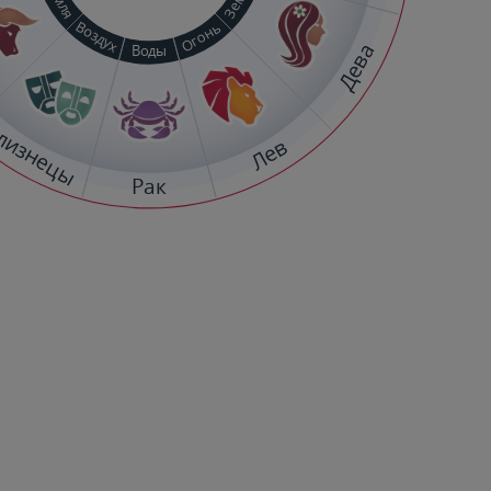
Воздух
Огонь
Дева
Воды
лизнецы
Лев
Рак