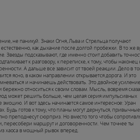
ение, не паникуй. Знаки Огня, Льва и Стрельца получают
 естественно, как дыхание после долгой пробежки. В то же 
е. Звезды подсказывают, где именно стоит добавить точнос
талкивает к разговору, к переписке, к тому, чтобы наконец 
ности. А дальше все зависит от твоей реакции. Дело в том
тся ясно, в каком направлении открывается дорога. И это
омневаться и начинаешь действовать. Это двойное усилени
и бережно относиться к своим словам. Мысль, вовремя сказ
риод может решить больше, чем целая серия импульсивных
 эмоцию. И вот здесь начинается самое интересное: Уран
. Будь готов к тому, что планы могут дернуться, привычные
пно преподнесут сюрприз. Но вместо того чтобы сопротивля
и, пересобери маршрут и договоренности. Чем точнее ты
 из хаоса в мощный рывок вперед.