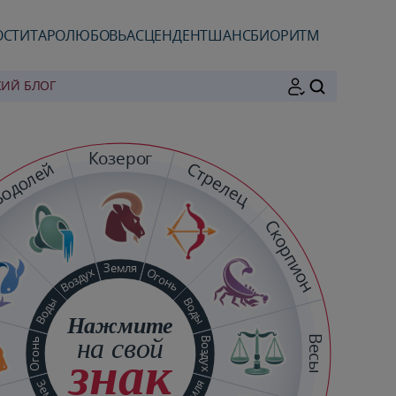
ОСТИ
ТАРО
ЛЮБОВЬ
АСЦЕНДЕНТ
ШАНС
БИОРИТМ
КИЙ БЛОГ
ПОИСК
Козерог
одолей
Стрелец
Скорпион
Земля
Воздух
Огонь
Воды
Воды
Нажмите
на свой
Весы
Воздух
Огонь
знак
Земля
Земля