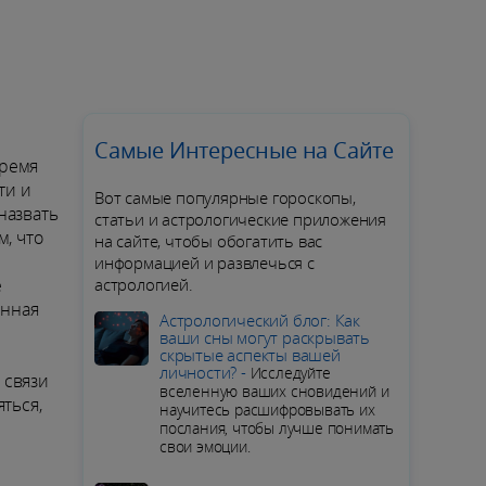
Самые Интересные на Сайте
время
ти и
Вот самые популярные гороскопы,
назвать
статьи и астрологические приложения
, что
на сайте, чтобы обогатить вас
информацией и развлечься с
е
астрологией.
анная
Aстрологический блог: Как
ваши сны могут раскрывать
скрытые аспекты вашей
личности? -
Исследуйте
 связи
вселенную ваших сновидений и
ться,
научитесь расшифровывать их
послания, чтобы лучше понимать
свои эмоции.