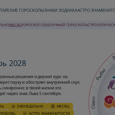
ТАЙСКИЕ ГОРОСКОПЫ
ЗНАКИ ЗОДИАКА
АСТРО ЗНАМЕНИТ
ЛЬНО
MЕСЯЦ
ГОРОСКОП 2026
ЛУННЫЙ ГОРОСКОП
AСТРОЛОГИЧЕС
В
рь 2028
Рыбы
ренные решения и держит курс на
ерет паузу и обостряет внутренний слух.
ь синхронно: в твоей жизни это
ит через знак Льва 5 сентября.
Овен
ЕЖЕНЕДЕЛЬНО
MЕСЯЦ
РА
ЛЮБОВЬ
АСТРО ЗНАМЕНИТОСТИ