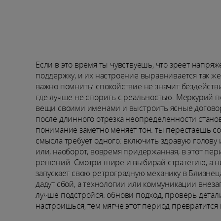
Если в это время ты чувствуешь, что зреет напряж
поддержку, и их настроение выравнивается так же
важно помнить: спокойствие не значит бездействи
где лучше не спорить с реальностью. Меркурий под
вещи своими именами и выстроить ясные договорен
после длинного отрезка неопределенности станови
понимание заметно меняет тон: ты перестаешь с
смысла требует одного: включить здравую голову 
или, наоборот, вовремя придержанная, в этот пе
решений. Смотри шире и выбирай стратегию, а не
запускает свою ретроградную механику в Близнецах
дадут сбой, а технологии или коммуникации внеза
лучше подстройся: обнови подход, проверь детал
настроишься, тем мягче этот период превратится